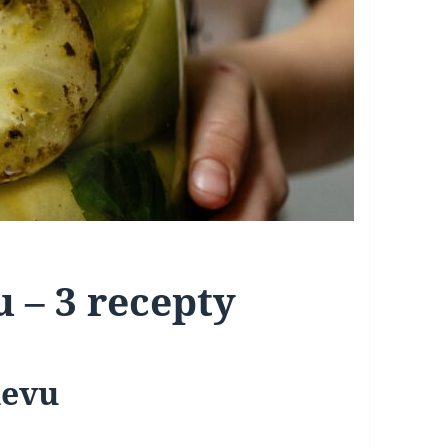
u – 3 recepty
levu