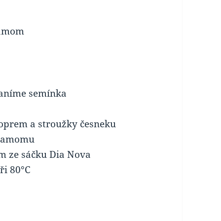
rdamom
raníme semínka
oprem a stroužky česneku
rdamomu
m ze sáčku Dia Nova
ři 80°C