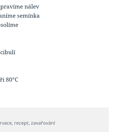
připravíme nálev
raníme semínka
osolíme
cibulí
ři 80°C
rvace
,
recept
,
zavařování