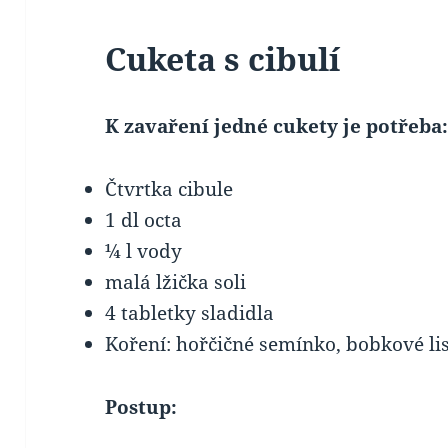
Cuketa s cibulí
K zavaření jedné cukety je potřeba
Čtvrtka cibule
1 dl octa
¼ l vody
malá lžička soli
4 tabletky sladidla
Kořen
í: hořčičné semínko, bobkové li
Postup: