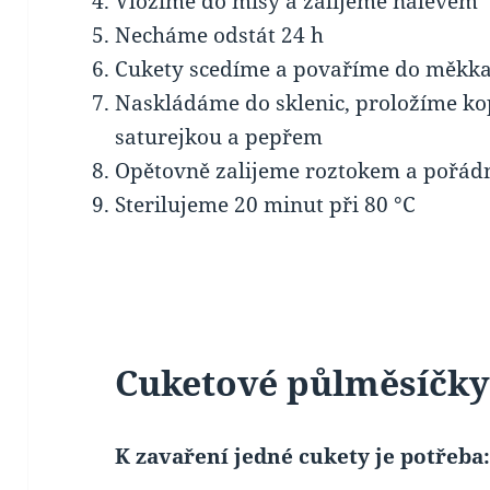
Vložíme do mísy a zalijeme nálevem
Necháme odstát 24 h
Cukety scedíme a povaříme do měkka
Naskládáme do sklenic, proložíme k
saturejkou a pepřem
Opětovně zalijeme roztokem a pořád
Sterilujeme 20 minut při 80 °C
Cuketové půlměsíčk
K zavaření jedné cukety je potřeba