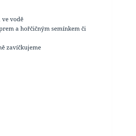
 ve vodě
oprem a hořčičným semínkem či
ně zavíčkujeme
y
: