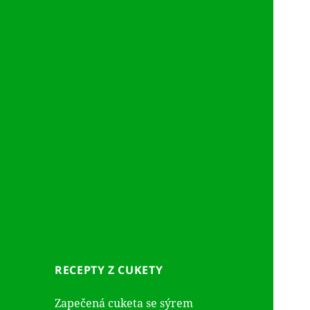
RECEPTY Z CUKETY
Zapečená cuketa se sýrem