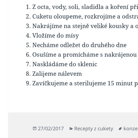
Z octa, vody, soli, sladidla a koření 
Cuketu oloupeme, rozkrojíme a odst
Nakrájíme na stejně veliké kousky a 
Vložíme do mísy
Necháme odležet do druhého dne
Osušíme a promícháme s nakrájenou 
Naskládáme do sklenic
Zalijeme nálevem
Zavíčkujeme a sterilujeme 15 minut p
Publikováno:
Rubriky:
Štítky:
27/02/2017
Recepty z cukety
konze