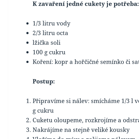
K zavaření jedné cukety je potřeba
1/3 litru vody
2/3 litru octa
lžička soli
100 g cukru
Koření: kopr a hořčičné semínko či sa
Postup:
Připravíme si nálev: smícháme 1/3 l vod
g cukru
Cuketu oloupeme, rozkrojíme a odst
Nakrájíme na stejně veliké kousky