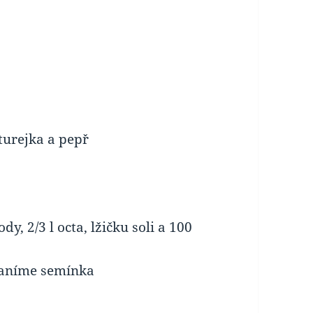
:
turejka a pepř
y, 2/3 l octa, lžičku soli a 100
raníme semínka